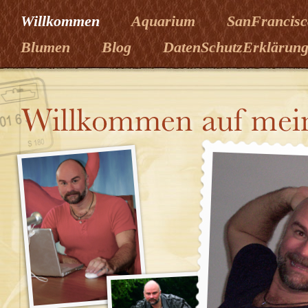
Willkommen
Aquarium
SanFrancisc
Blumen
Blog
DatenSchutzErklärun